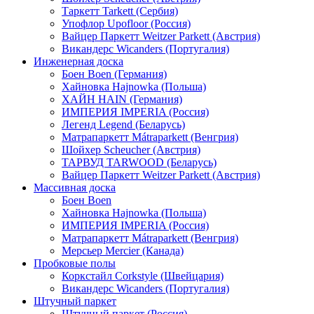
Таркетт Tarkett (Сербия)
Упофлор Upofloor (Россия)
Вайцер Паркетт Weitzer Parkett (Австрия)
Викандерс Wicanders (Португалия)
Инженерная доска
Боен Boen (Германия)
Хайновка Hajnowka (Польша)
ХАЙН HAIN (Германия)
ИМПЕРИЯ IMPERIA (Россия)
Легенд Legend (Беларусь)
Матрапаркетт Mátraparkett (Венгрия)
Шойхер Scheucher (Австрия)
ТАРВУД TARWOOD (Беларусь)
Вайцер Паркетт Weitzer Parkett (Австрия)
Массивная доска
Боен Boen
Хайновка Hajnowka (Польша)
ИМПЕРИЯ IMPERIA (Россия)
Матрапаркетт Mátraparkett (Венгрия)
Мерсьер Mercier (Канада)
Пробковые полы
Коркстайл Corkstyle (Швейцария)
Викандерс Wicanders (Португалия)
Штучный паркет
Штучный паркет (Россия)