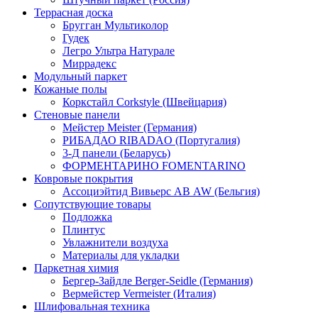
Террасная доска
Бругган Мультиколор
Гудек
Легро Ультра Натурале
Миррадекс
Модульный паркет
Кожаные полы
Коркстайл Corkstyle (Швейцария)
Стеновые панели
Мейстер Meister (Германия)
РИБАДАО RIBADAO (Португалия)
3-Д панели (Беларусь)
ФОРМЕНТАРИНО FOMENTARINO
Ковровые покрытия
Ассоциэйтид Вивьерс АВ AW (Бельгия)
Сопутствующие товары
Подложка
Плинтус
Увлажнители воздуха
Материалы для укладки
Паркетная химия
Бергер-Зайдле Berger-Seidle (Германия)
Вермейстер Vermeister (Италия)
Шлифовальная техника