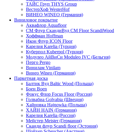
ТАЙС Груп THYS Group
ВестерХоф WesterHof
ВИНЕО WINEO (Германия)
Виниловое покрытие
Аквафлор Aquafloor
СМ Флур СкандиВуд CM Floor ScandiWood
Хоффман Hoffman
Икон Флур ICON Floor
Карелия Karelia (Турция)
Куберпол Kuberpol (Турция)
Модулео АйВиСи Moduleo IVC (Бельгия)
Перго Pergo
Винилам Vinilam
Винео Wineo (Германия)
Паркетная доска
Балтик Вуд Baltic Wood (Польша)
Боен Boen
Фокус Флор Focus Floor (Россия)
Голвабиа Golvabia (Швеция)
Хайновка Hajnowka (Польша)
ХАЙН HAIN (Германия)
Карелия Karelia (Россия)
Мейстер Meister (Германия)
Сканди флур Scandi floor (Эстония)
Шойхер Scheucher (Австрия)