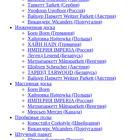
Таркетт Tarkett (Сербия)
Упофлор Upofloor (Россия)
Вайцер Паркетт Weitzer Parkett (Австрия)
Викандерс Wicanders (Португалия)
Инженерная доска
Боен Boen (Германия)
Хайновка Hajnowka (Польша)
ХАЙН HAIN (Германия)
ИМПЕРИЯ IMPERIA (Россия)
Легенд Legend (Беларусь)
Матрапаркетт Mátraparkett (Венгрия)
Шойхер Scheucher (Австрия)
ТАРВУД TARWOOD (Беларусь)
Вайцер Паркетт Weitzer Parkett (Австрия)
Массивная доска
Боен Boen
Хайновка Hajnowka (Польша)
ИМПЕРИЯ IMPERIA (Россия)
Матрапаркетт Mátraparkett (Венгрия)
Мерсьер Mercier (Канада)
Пробковые полы
Коркстайл Corkstyle (Швейцария)
Викандерс Wicanders (Португалия)
Штучный паркет
Штучный паркет (Россия)