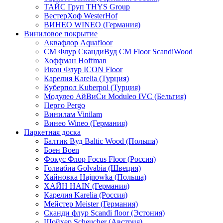
ТАЙС Груп THYS Group
ВестерХоф WesterHof
ВИНЕО WINEO (Германия)
Виниловое покрытие
Аквафлор Aquafloor
СМ Флур СкандиВуд CM Floor ScandiWood
Хоффман Hoffman
Икон Флур ICON Floor
Карелия Karelia (Турция)
Куберпол Kuberpol (Турция)
Модулео АйВиСи Moduleo IVC (Бельгия)
Перго Pergo
Винилам Vinilam
Винео Wineo (Германия)
Паркетная доска
Балтик Вуд Baltic Wood (Польша)
Боен Boen
Фокус Флор Focus Floor (Россия)
Голвабиа Golvabia (Швеция)
Хайновка Hajnowka (Польша)
ХАЙН HAIN (Германия)
Карелия Karelia (Россия)
Мейстер Meister (Германия)
Сканди флур Scandi floor (Эстония)
Шойхер Scheucher (Австрия)