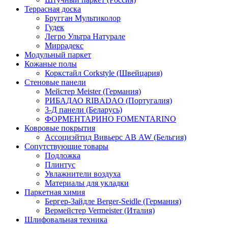
Террасная доска
Бругган Мультиколор
Гудек
Легро Ультра Натурале
Миррадекс
Модульный паркет
Кожаные полы
Коркстайл Corkstyle (Швейцария)
Стеновые панели
Мейстер Meister (Германия)
РИБАДАО RIBADAO (Португалия)
3-Д панели (Беларусь)
ФОРМЕНТАРИНО FOMENTARINO
Ковровые покрытия
Ассоциэйтид Вивьерс АВ AW (Бельгия)
Сопутствующие товары
Подложка
Плинтус
Увлажнители воздуха
Материалы для укладки
Паркетная химия
Бергер-Зайдле Berger-Seidle (Германия)
Вермейстер Vermeister (Италия)
Шлифовальная техника