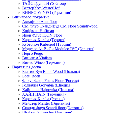
ТАЙС Груп THYS Group
ВестерХоф WesterHof
ВИНЕО WINEO (Германия)
Виниловое покрытие
Аквафлор Aquafloor
СМ Флур СкандиВуд CM Floor ScandiWood
Хоффман Hoffman
Икон Флур ICON Floor
Карелия Karelia (Турция)
Куберпол Kuberpol (Турция)
Модулео АйВиСи Moduleo IVC (Бельгия)
Перго Pergo
Винилам Vinilam
Винео Wineo (Германия)
Паркетная доска
Балтик Вуд Baltic Wood (Польша)
Боен Boen
Фокус Флор Focus Floor (Россия)
Голвабиа Golvabia (Швеция)
Хайновка Hajnowka (Польша)
ХАЙН HAIN (Германия)
Карелия Karelia (Россия)
Мейстер Meister (Германия)
Сканди флур Scandi floor (Эстония)
Шойхер Scheucher (Австрия)