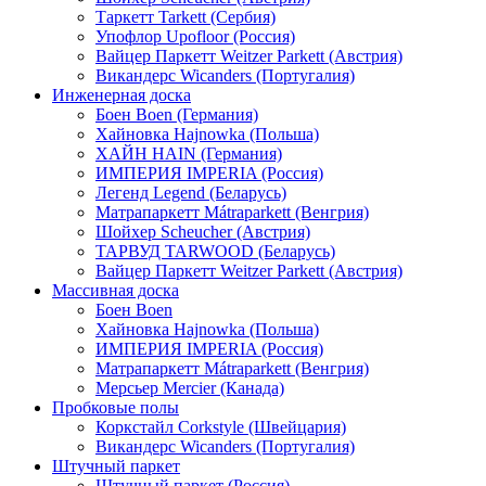
Таркетт Tarkett (Сербия)
Упофлор Upofloor (Россия)
Вайцер Паркетт Weitzer Parkett (Австрия)
Викандерс Wicanders (Португалия)
Инженерная доска
Боен Boen (Германия)
Хайновка Hajnowka (Польша)
ХАЙН HAIN (Германия)
ИМПЕРИЯ IMPERIA (Россия)
Легенд Legend (Беларусь)
Матрапаркетт Mátraparkett (Венгрия)
Шойхер Scheucher (Австрия)
ТАРВУД TARWOOD (Беларусь)
Вайцер Паркетт Weitzer Parkett (Австрия)
Массивная доска
Боен Boen
Хайновка Hajnowka (Польша)
ИМПЕРИЯ IMPERIA (Россия)
Матрапаркетт Mátraparkett (Венгрия)
Мерсьер Mercier (Канада)
Пробковые полы
Коркстайл Corkstyle (Швейцария)
Викандерс Wicanders (Португалия)
Штучный паркет
Штучный паркет (Россия)