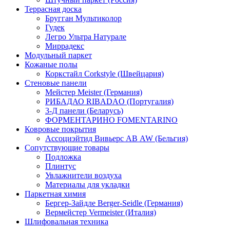
Террасная доска
Бругган Мультиколор
Гудек
Легро Ультра Натурале
Миррадекс
Модульный паркет
Кожаные полы
Коркстайл Corkstyle (Швейцария)
Стеновые панели
Мейстер Meister (Германия)
РИБАДАО RIBADAO (Португалия)
3-Д панели (Беларусь)
ФОРМЕНТАРИНО FOMENTARINO
Ковровые покрытия
Ассоциэйтид Вивьерс АВ AW (Бельгия)
Сопутствующие товары
Подложка
Плинтус
Увлажнители воздуха
Материалы для укладки
Паркетная химия
Бергер-Зайдле Berger-Seidle (Германия)
Вермейстер Vermeister (Италия)
Шлифовальная техника