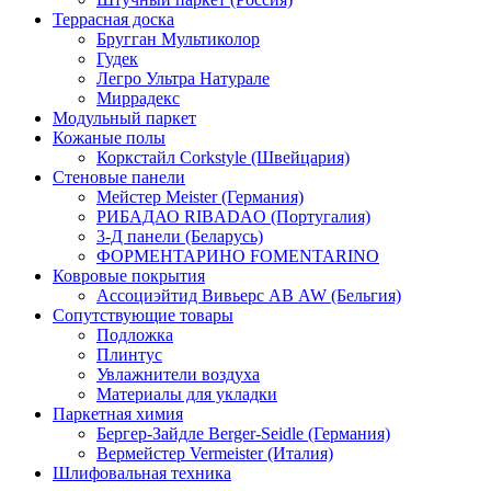
Террасная доска
Бругган Мультиколор
Гудек
Легро Ультра Натурале
Миррадекс
Модульный паркет
Кожаные полы
Коркстайл Corkstyle (Швейцария)
Стеновые панели
Мейстер Meister (Германия)
РИБАДАО RIBADAO (Португалия)
3-Д панели (Беларусь)
ФОРМЕНТАРИНО FOMENTARINO
Ковровые покрытия
Ассоциэйтид Вивьерс АВ AW (Бельгия)
Сопутствующие товары
Подложка
Плинтус
Увлажнители воздуха
Материалы для укладки
Паркетная химия
Бергер-Зайдле Berger-Seidle (Германия)
Вермейстер Vermeister (Италия)
Шлифовальная техника