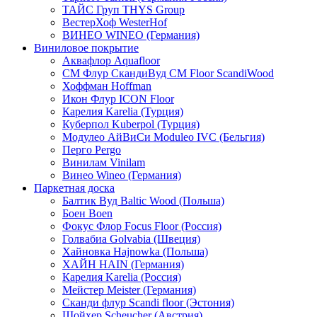
ТАЙС Груп THYS Group
ВестерХоф WesterHof
ВИНЕО WINEO (Германия)
Виниловое покрытие
Аквафлор Aquafloor
СМ Флур СкандиВуд CM Floor ScandiWood
Хоффман Hoffman
Икон Флур ICON Floor
Карелия Karelia (Турция)
Куберпол Kuberpol (Турция)
Модулео АйВиСи Moduleo IVC (Бельгия)
Перго Pergo
Винилам Vinilam
Винео Wineo (Германия)
Паркетная доска
Балтик Вуд Baltic Wood (Польша)
Боен Boen
Фокус Флор Focus Floor (Россия)
Голвабиа Golvabia (Швеция)
Хайновка Hajnowka (Польша)
ХАЙН HAIN (Германия)
Карелия Karelia (Россия)
Мейстер Meister (Германия)
Сканди флур Scandi floor (Эстония)
Шойхер Scheucher (Австрия)