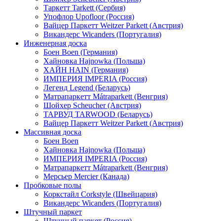
Таркетт Tarkett (Сербия)
Упофлор Upofloor (Россия)
Вайцер Паркетт Weitzer Parkett (Австрия)
Викандерс Wicanders (Португалия)
Инженерная доска
Боен Boen (Германия)
Хайновка Hajnowka (Польша)
ХАЙН HAIN (Германия)
ИМПЕРИЯ IMPERIA (Россия)
Легенд Legend (Беларусь)
Матрапаркетт Mátraparkett (Венгрия)
Шойхер Scheucher (Австрия)
ТАРВУД TARWOOD (Беларусь)
Вайцер Паркетт Weitzer Parkett (Австрия)
Массивная доска
Боен Boen
Хайновка Hajnowka (Польша)
ИМПЕРИЯ IMPERIA (Россия)
Матрапаркетт Mátraparkett (Венгрия)
Мерсьер Mercier (Канада)
Пробковые полы
Коркстайл Corkstyle (Швейцария)
Викандерс Wicanders (Португалия)
Штучный паркет
Штучный паркет (Россия)