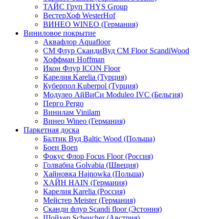
ТАЙС Груп THYS Group
ВестерХоф WesterHof
ВИНЕО WINEO (Германия)
Виниловое покрытие
Аквафлор Aquafloor
СМ Флур СкандиВуд CM Floor ScandiWood
Хоффман Hoffman
Икон Флур ICON Floor
Карелия Karelia (Турция)
Куберпол Kuberpol (Турция)
Модулео АйВиСи Moduleo IVC (Бельгия)
Перго Pergo
Винилам Vinilam
Винео Wineo (Германия)
Паркетная доска
Балтик Вуд Baltic Wood (Польша)
Боен Boen
Фокус Флор Focus Floor (Россия)
Голвабиа Golvabia (Швеция)
Хайновка Hajnowka (Польша)
ХАЙН HAIN (Германия)
Карелия Karelia (Россия)
Мейстер Meister (Германия)
Сканди флур Scandi floor (Эстония)
Шойхер Scheucher (Австрия)