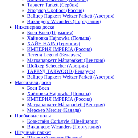
Таркетт Tarkett (Сербия)
Упофлор Upofloor (Россия)
Вайцер Паркетт Weitzer Parkett (Австрия)
Викандерс Wicanders (Португалия)
Инженерная доска
Боен Boen (Германия)
Хайновка Hajnowka (Польша)
ХАЙН HAIN (Германия)
ИМПЕРИЯ IMPERIA (Россия)
Легенд Legend (Беларусь)
Матрапаркетт Mátraparkett (Венгрия)
Шойхер Scheucher (Австрия)
ТАРВУД TARWOOD (Беларусь)
Вайцер Паркетт Weitzer Parkett (Австрия)
Массивная доска
Боен Boen
Хайновка Hajnowka (Польша)
ИМПЕРИЯ IMPERIA (Россия)
Матрапаркетт Mátraparkett (Венгрия)
Мерсьер Mercier (Канада)
Пробковые полы
Коркстайл Corkstyle (Швейцария)
Викандерс Wicanders (Португалия)
Штучный паркет
Штучный паркет (Россия)