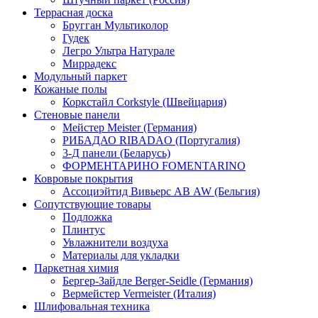
Террасная доска
Бругган Мультиколор
Гудек
Легро Ультра Натурале
Миррадекс
Модульный паркет
Кожаные полы
Коркстайл Corkstyle (Швейцария)
Стеновые панели
Мейстер Meister (Германия)
РИБАДАО RIBADAO (Португалия)
3-Д панели (Беларусь)
ФОРМЕНТАРИНО FOMENTARINO
Ковровые покрытия
Ассоциэйтид Вивьерс АВ AW (Бельгия)
Сопутствующие товары
Подложка
Плинтус
Увлажнители воздуха
Материалы для укладки
Паркетная химия
Бергер-Зайдле Berger-Seidle (Германия)
Вермейстер Vermeister (Италия)
Шлифовальная техника