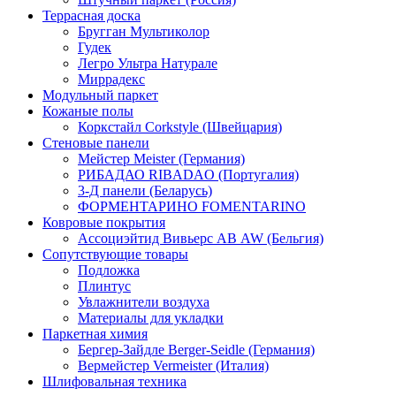
Террасная доска
Бругган Мультиколор
Гудек
Легро Ультра Натурале
Миррадекс
Модульный паркет
Кожаные полы
Коркстайл Corkstyle (Швейцария)
Стеновые панели
Мейстер Meister (Германия)
РИБАДАО RIBADAO (Португалия)
3-Д панели (Беларусь)
ФОРМЕНТАРИНО FOMENTARINO
Ковровые покрытия
Ассоциэйтид Вивьерс АВ AW (Бельгия)
Сопутствующие товары
Подложка
Плинтус
Увлажнители воздуха
Материалы для укладки
Паркетная химия
Бергер-Зайдле Berger-Seidle (Германия)
Вермейстер Vermeister (Италия)
Шлифовальная техника