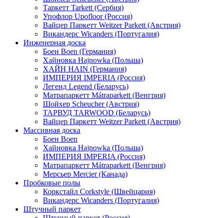
Таркетт Tarkett (Сербия)
Упофлор Upofloor (Россия)
Вайцер Паркетт Weitzer Parkett (Австрия)
Викандерс Wicanders (Португалия)
Инженерная доска
Боен Boen (Германия)
Хайновка Hajnowka (Польша)
ХАЙН HAIN (Германия)
ИМПЕРИЯ IMPERIA (Россия)
Легенд Legend (Беларусь)
Матрапаркетт Mátraparkett (Венгрия)
Шойхер Scheucher (Австрия)
ТАРВУД TARWOOD (Беларусь)
Вайцер Паркетт Weitzer Parkett (Австрия)
Массивная доска
Боен Boen
Хайновка Hajnowka (Польша)
ИМПЕРИЯ IMPERIA (Россия)
Матрапаркетт Mátraparkett (Венгрия)
Мерсьер Mercier (Канада)
Пробковые полы
Коркстайл Corkstyle (Швейцария)
Викандерс Wicanders (Португалия)
Штучный паркет
Штучный паркет (Россия)