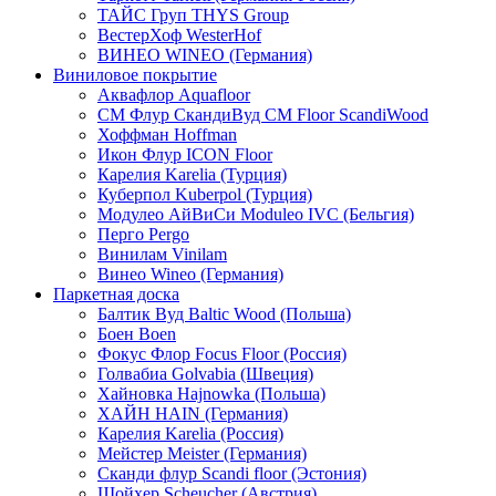
ТАЙС Груп THYS Group
ВестерХоф WesterHof
ВИНЕО WINEO (Германия)
Виниловое покрытие
Аквафлор Aquafloor
СМ Флур СкандиВуд CM Floor ScandiWood
Хоффман Hoffman
Икон Флур ICON Floor
Карелия Karelia (Турция)
Куберпол Kuberpol (Турция)
Модулео АйВиСи Moduleo IVC (Бельгия)
Перго Pergo
Винилам Vinilam
Винео Wineo (Германия)
Паркетная доска
Балтик Вуд Baltic Wood (Польша)
Боен Boen
Фокус Флор Focus Floor (Россия)
Голвабиа Golvabia (Швеция)
Хайновка Hajnowka (Польша)
ХАЙН HAIN (Германия)
Карелия Karelia (Россия)
Мейстер Meister (Германия)
Сканди флур Scandi floor (Эстония)
Шойхер Scheucher (Австрия)