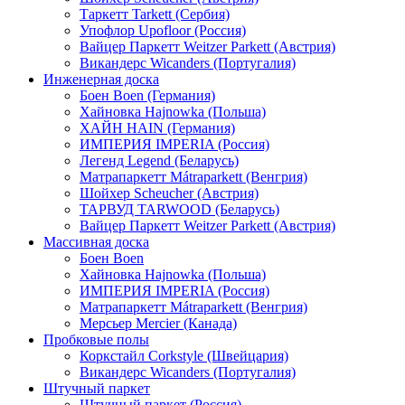
Таркетт Tarkett (Сербия)
Упофлор Upofloor (Россия)
Вайцер Паркетт Weitzer Parkett (Австрия)
Викандерс Wicanders (Португалия)
Инженерная доска
Боен Boen (Германия)
Хайновка Hajnowka (Польша)
ХАЙН HAIN (Германия)
ИМПЕРИЯ IMPERIA (Россия)
Легенд Legend (Беларусь)
Матрапаркетт Mátraparkett (Венгрия)
Шойхер Scheucher (Австрия)
ТАРВУД TARWOOD (Беларусь)
Вайцер Паркетт Weitzer Parkett (Австрия)
Массивная доска
Боен Boen
Хайновка Hajnowka (Польша)
ИМПЕРИЯ IMPERIA (Россия)
Матрапаркетт Mátraparkett (Венгрия)
Мерсьер Mercier (Канада)
Пробковые полы
Коркстайл Corkstyle (Швейцария)
Викандерс Wicanders (Португалия)
Штучный паркет
Штучный паркет (Россия)