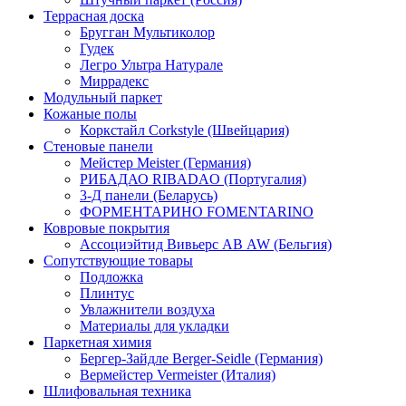
Террасная доска
Бругган Мультиколор
Гудек
Легро Ультра Натурале
Миррадекс
Модульный паркет
Кожаные полы
Коркстайл Corkstyle (Швейцария)
Стеновые панели
Мейстер Meister (Германия)
РИБАДАО RIBADAO (Португалия)
3-Д панели (Беларусь)
ФОРМЕНТАРИНО FOMENTARINO
Ковровые покрытия
Ассоциэйтид Вивьерс АВ AW (Бельгия)
Сопутствующие товары
Подложка
Плинтус
Увлажнители воздуха
Материалы для укладки
Паркетная химия
Бергер-Зайдле Berger-Seidle (Германия)
Вермейстер Vermeister (Италия)
Шлифовальная техника