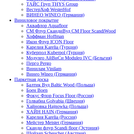
ТАЙС Груп THYS Group
ВестерХоф WesterHof
ВИНЕО WINEO (Германия)
Виниловое покрытие
Аквафлор Aquafloor
СМ Флур СкандиВуд CM Floor ScandiWood
Хоффман Hoffman
Икон Флур ICON Floor
Карелия Karelia (Турция)
Куберпол Kuberpol (Турция)
Модулео АйВиСи Moduleo IVC (Бельгия)
Перго Pergo
Винилам Vinilam
Винео Wineo (Германия)
Паркетная доска
Балтик Вуд Baltic Wood (Польша)
Боен Boen
Фокус Флор Focus Floor (Россия)
Голвабиа Golvabia (Швеция)
Хайновка Hajnowka (Польша)
ХАЙН HAIN (Германия)
Карелия Karelia (Россия)
Мейстер Meister (Германия)
Сканди флур Scandi floor (Эстония)
Шойхер Scheucher (Австрия)